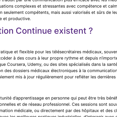
ituations complexes et stressantes avec compétence et calm
on seulement compétents, mais aussi valorisés et sûrs de leu
e et productive.
ion Continue existent ?
ratique et flexible pour les télésecrétaires médicaux, souv
céder à des cours à leur propre rythme et depuis n’importe 
que Coursera, Udemy, ou des sites spécialisés dans la sant
on des dossiers médicaux électroniques à la communication 
ralement mis à jour régulièrement pour refléter les dernière
rtunité d’apprentissage en personne qui peut être très béné
nelles et de réseau professionnel. Ces sessions sont souv
mation médicale, ou directement par des hôpitaux et des cl
avec les meilleures pratiques industrielles, d’interagir av